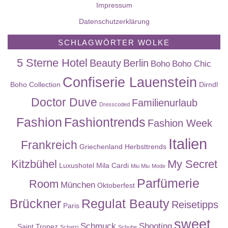
Impressum
Datenschutzerklärung
SCHLAGWÖRTER WOLKE
5 Sterne Hotel
Beauty
Berlin
Boho
Boho Chic
Confiserie Lauenstein
Boho Collection
Dirndl
Doctor Duve
Familienurlaub
Dresscoded
Fashion
Fashiontrends
Fashion Week
Italien
Frankreich
Griechenland
Herbsttrends
Kitzbühel
My Secret
Luxushotel
Mila Cardi
Miu Miu
Mode
Parfümerie
Room
München
Oktoberfest
Brückner
Regulat Beauty
Reisetipps
Paris
sweet
Schmuck
Shooting
Saint Tropez
Schatzi
Schuhe