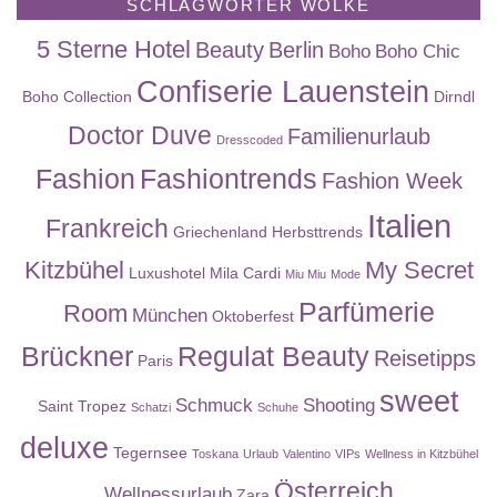
SCHLAGWÖRTER WOLKE
5 Sterne Hotel
Beauty
Berlin
Boho
Boho Chic
Confiserie Lauenstein
Boho Collection
Dirndl
Doctor Duve
Familienurlaub
Dresscoded
Fashion
Fashiontrends
Fashion Week
Italien
Frankreich
Griechenland
Herbsttrends
Kitzbühel
My Secret
Luxushotel
Mila Cardi
Miu Miu
Mode
Parfümerie
Room
München
Oktoberfest
Brückner
Regulat Beauty
Reisetipps
Paris
sweet
Schmuck
Shooting
Saint Tropez
Schatzi
Schuhe
deluxe
Tegernsee
Toskana
Urlaub
Valentino
VIPs
Wellness in Kitzbühel
Österreich
Wellnessurlaub
Zara