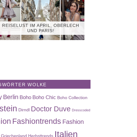
REISELUST IM APRIL, OBERLECH
UND PARIS!
GWÖRTER WOLKE
y
Berlin
Boho
Boho Chic
Boho Collection
stein
Doctor Duve
Dirndl
Dresscoded
ion
Fashiontrends
Fashion
Italien
Griechenland
Herbsttrends