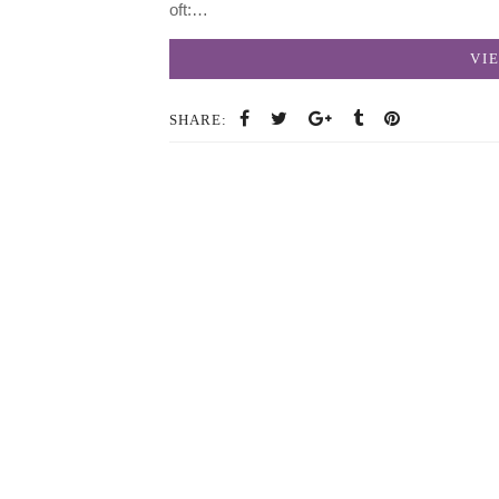
oft:…
VI
SHARE: