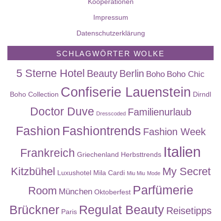
Kooperationen
Impressum
Datenschutzerklärung
SCHLAGWÖRTER WOLKE
5 Sterne Hotel
Beauty
Berlin
Boho
Boho Chic
Confiserie Lauenstein
Boho Collection
Dirndl
Doctor Duve
Familienurlaub
Dresscoded
Fashion
Fashiontrends
Fashion Week
Italien
Frankreich
Griechenland
Herbsttrends
Kitzbühel
My Secret
Luxushotel
Mila Cardi
Miu Miu
Mode
Parfümerie
Room
München
Oktoberfest
Brückner
Regulat Beauty
Reisetipps
Paris