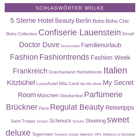
SCHLAGWÖRTER WOLKE
5 Sterne Hotel
Beauty
Berlin
Boho
Boho Chic
Confiserie Lauenstein
Boho Collection
Dirndl
Doctor Duve
Familienurlaub
Dresscoded
Fashion
Fashiontrends
Fashion Week
Italien
Frankreich
Griechenland
Herbsttrends
Kitzbühel
My Secret
Luxushotel
Mila Cardi
Miu Miu
Mode
Parfümerie
Room
München
Oktoberfest
Brückner
Regulat Beauty
Reisetipps
Paris
sweet
Schmuck
Shooting
Saint Tropez
Schatzi
Schuhe
deluxe
Tegernsee
Toskana
Urlaub
Valentino
VIPs
Wellness in Kitzbühel