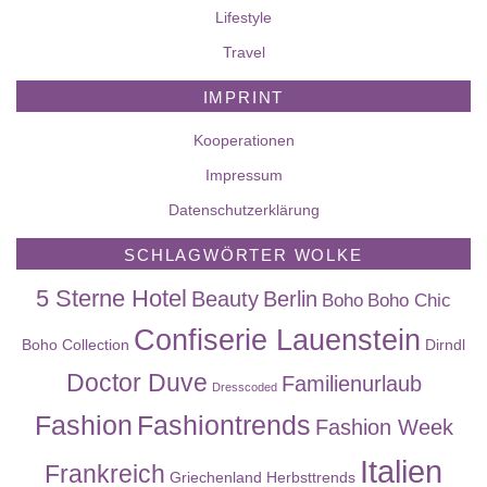
Lifestyle
Travel
IMPRINT
Kooperationen
Impressum
Datenschutzerklärung
SCHLAGWÖRTER WOLKE
5 Sterne Hotel
Beauty
Berlin
Boho
Boho Chic
Confiserie Lauenstein
Boho Collection
Dirndl
Doctor Duve
Familienurlaub
Dresscoded
Fashion
Fashiontrends
Fashion Week
Italien
Frankreich
Griechenland
Herbsttrends