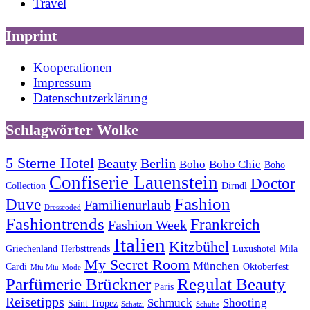
Travel
Imprint
Kooperationen
Impressum
Datenschutzerklärung
Schlagwörter Wolke
5 Sterne Hotel
Beauty
Berlin
Boho
Boho Chic
Boho
Confiserie Lauenstein
Doctor
Collection
Dirndl
Fashion
Duve
Familienurlaub
Dresscoded
Fashiontrends
Frankreich
Fashion Week
Italien
Kitzbühel
Griechenland
Herbsttrends
Luxushotel
Mila
My Secret Room
München
Cardi
Oktoberfest
Miu Miu
Mode
Parfümerie Brückner
Regulat Beauty
Paris
Reisetipps
Schmuck
Shooting
Saint Tropez
Schatzi
Schuhe