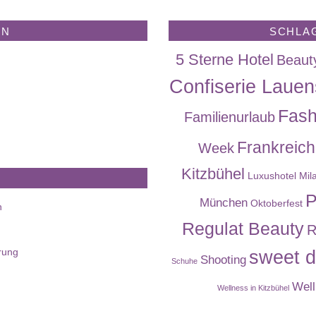
EN
SCHLA
5 Sterne Hotel
Beaut
Confiserie Lauen
Fash
Familienurlaub
Frankreich
Week
Kitzbühel
Luxushotel
Mil
P
München
Oktoberfest
n
Regulat Beauty
R
rung
sweet d
Shooting
Schuhe
Well
Wellness in Kitzbühel