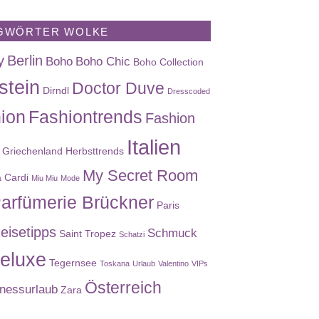
GWÖRTER WOLKE
y
Berlin
Boho
Boho Chic
Boho Collection
stein
Doctor Duve
Dirndl
Dresscoded
ion
Fashiontrends
Fashion
Italien
Griechenland
Herbsttrends
My Secret Room
a Cardi
Miu Miu
Mode
arfümerie Brückner
Paris
eisetipps
Schmuck
Saint Tropez
Schatzi
eluxe
Tegernsee
Toskana
Urlaub
Valentino
VIPs
Österreich
nessurlaub
Zara