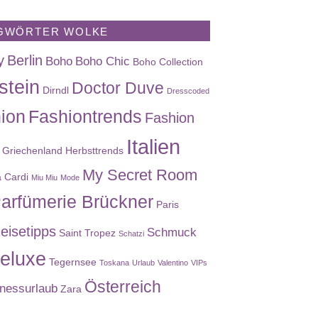
GWÖRTER WOLKE
y
Berlin
Boho
Boho Chic
Boho Collection
stein
Doctor Duve
Dirndl
Dresscoded
ion
Fashiontrends
Fashion
Italien
Griechenland
Herbsttrends
My Secret Room
a Cardi
Miu Miu
Mode
arfümerie Brückner
Paris
eisetipps
Schmuck
Saint Tropez
Schatzi
eluxe
Tegernsee
Toskana
Urlaub
Valentino
VIPs
Österreich
nessurlaub
Zara