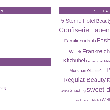
EN
SCHLA
5 Sterne Hotel
Beaut
Confiserie Lauen
Fash
Familienurlaub
Frankreich
Week
Kitzbühel
Luxushotel
Mil
P
München
Oktoberfest
n
Regulat Beauty
R
rung
sweet d
Shooting
Schuhe
Well
Wellness in Kitzbühel