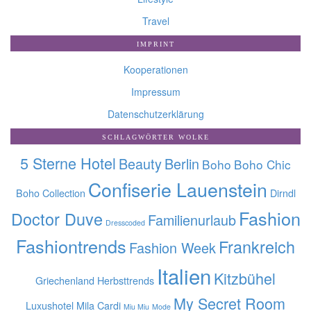
Travel
IMPRINT
Kooperationen
Impressum
Datenschutzerklärung
SCHLAGWÖRTER WOLKE
5 Sterne Hotel
Beauty
Berlin
Boho
Boho Chic
Confiserie Lauenstein
Boho Collection
Dirndl
Fashion
Doctor Duve
Familienurlaub
Dresscoded
Fashiontrends
Frankreich
Fashion Week
Italien
Kitzbühel
Griechenland
Herbsttrends
My Secret Room
Luxushotel
Mila Cardi
Miu Miu
Mode