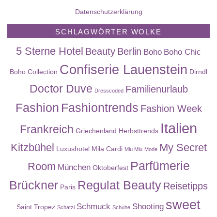
Datenschutzerklärung
SCHLAGWÖRTER WOLKE
5 Sterne Hotel
Beauty
Berlin
Boho
Boho Chic
Confiserie Lauenstein
Boho Collection
Dirndl
Doctor Duve
Familienurlaub
Dresscoded
Fashion
Fashiontrends
Fashion Week
Italien
Frankreich
Griechenland
Herbsttrends
Kitzbühel
My Secret
Luxushotel
Mila Cardi
Miu Miu
Mode
Parfümerie
Room
München
Oktoberfest
Brückner
Regulat Beauty
Reisetipps
Paris
sweet
Schmuck
Shooting
Saint Tropez
Schatzi
Schuhe