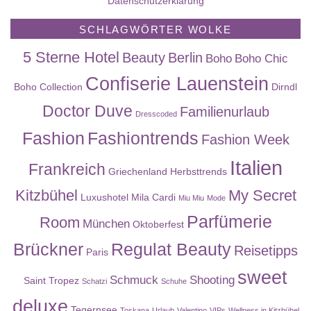
Datenschutzerklärung
SCHLAGWÖRTER WOLKE
5 Sterne Hotel
Beauty
Berlin
Boho
Boho Chic
Confiserie Lauenstein
Boho Collection
Dirndl
Doctor Duve
Familienurlaub
Dresscoded
Fashion
Fashiontrends
Fashion Week
Italien
Frankreich
Griechenland
Herbsttrends
Kitzbühel
My Secret
Luxushotel
Mila Cardi
Miu Miu
Mode
Parfümerie
Room
München
Oktoberfest
Brückner
Regulat Beauty
Reisetipps
Paris
sweet
Schmuck
Shooting
Saint Tropez
Schatzi
Schuhe
deluxe
Tegernsee
Toskana
Urlaub
Valentino
VIPs
Wellness in Kitzbühel