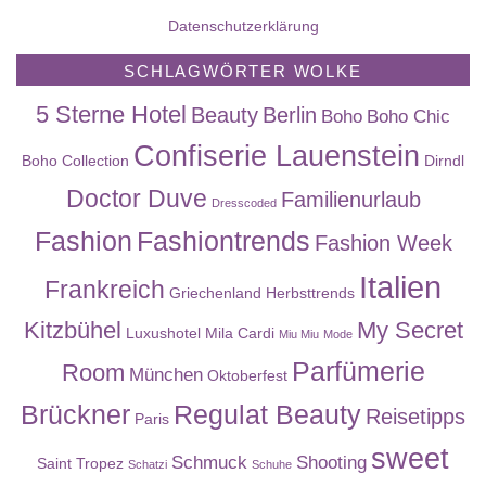
Datenschutzerklärung
SCHLAGWÖRTER WOLKE
5 Sterne Hotel
Beauty
Berlin
Boho
Boho Chic
Confiserie Lauenstein
Boho Collection
Dirndl
Doctor Duve
Familienurlaub
Dresscoded
Fashion
Fashiontrends
Fashion Week
Italien
Frankreich
Griechenland
Herbsttrends
Kitzbühel
My Secret
Luxushotel
Mila Cardi
Miu Miu
Mode
Parfümerie
Room
München
Oktoberfest
Brückner
Regulat Beauty
Reisetipps
Paris
sweet
Schmuck
Shooting
Saint Tropez
Schatzi
Schuhe