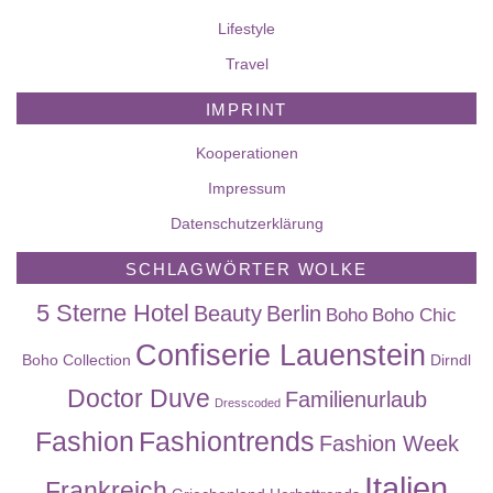
Lifestyle
Travel
IMPRINT
Kooperationen
Impressum
Datenschutzerklärung
SCHLAGWÖRTER WOLKE
5 Sterne Hotel
Beauty
Berlin
Boho
Boho Chic
Confiserie Lauenstein
Boho Collection
Dirndl
Doctor Duve
Familienurlaub
Dresscoded
Fashion
Fashiontrends
Fashion Week
Italien
Frankreich