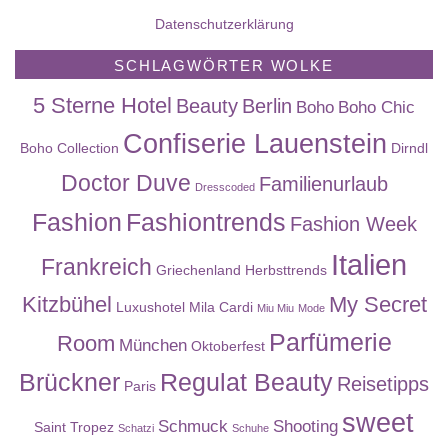
Datenschutzerklärung
SCHLAGWÖRTER WOLKE
5 Sterne Hotel
Beauty
Berlin
Boho
Boho Chic
Confiserie Lauenstein
Boho Collection
Dirndl
Doctor Duve
Familienurlaub
Dresscoded
Fashion
Fashiontrends
Fashion Week
Italien
Frankreich
Griechenland
Herbsttrends
Kitzbühel
My Secret
Luxushotel
Mila Cardi
Miu Miu
Mode
Parfümerie
Room
München
Oktoberfest
Brückner
Regulat Beauty
Reisetipps
Paris
sweet
Schmuck
Shooting
Saint Tropez
Schatzi
Schuhe