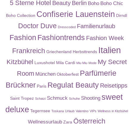
5 Sterne Hotel
Beauty
Berlin
Boho
Boho Chic
Confiserie Lauenstein
Boho Collection
Dirndl
Doctor Duve
Familienurlaub
Dresscoded
Fashion
Fashiontrends
Fashion Week
Italien
Frankreich
Griechenland
Herbsttrends
Kitzbühel
My Secret
Luxushotel
Mila Cardi
Miu Miu
Mode
Parfümerie
Room
München
Oktoberfest
Brückner
Regulat Beauty
Reisetipps
Paris
sweet
Schmuck
Shooting
Saint Tropez
Schatzi
Schuhe
deluxe
Tegernsee
Toskana
Urlaub
Valentino
VIPs
Wellness in Kitzbühel
Österreich
Wellnessurlaub
Zara