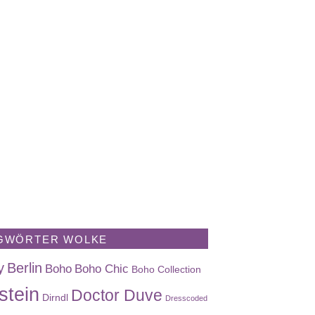
GWÖRTER WOLKE
y
Berlin
Boho
Boho Chic
Boho Collection
stein
Doctor Duve
Dirndl
Dresscoded