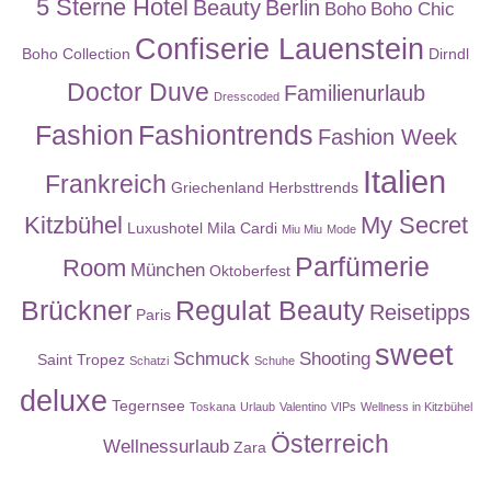
5 Sterne Hotel
Beauty
Berlin
Boho
Boho Chic
Confiserie Lauenstein
Boho Collection
Dirndl
Doctor Duve
Familienurlaub
Dresscoded
Fashion
Fashiontrends
Fashion Week
Italien
Frankreich
Griechenland
Herbsttrends
Kitzbühel
My Secret
Luxushotel
Mila Cardi
Miu Miu
Mode
Parfümerie
Room
München
Oktoberfest
Brückner
Regulat Beauty
Reisetipps
Paris
sweet
Schmuck
Shooting
Saint Tropez
Schatzi
Schuhe
deluxe
Tegernsee
Toskana
Urlaub
Valentino
VIPs
Wellness in Kitzbühel
Österreich
Wellnessurlaub
Zara