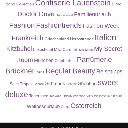
Confiserie Lauenstein
Boho Collection
Dirndl
Doctor Duve
Familienurlaub
Dresscoded
Fashion
Fashiontrends
Fashion Week
Italien
Frankreich
Griechenland
Herbsttrends
Kitzbühel
My Secret
Luxushotel
Mila Cardi
Miu Miu
Mode
Parfümerie
Room
München
Oktoberfest
Brückner
Regulat Beauty
Reisetipps
Paris
sweet
Schmuck
Shooting
Saint Tropez
Schatzi
Schuhe
deluxe
Tegernsee
Toskana
Urlaub
Valentino
VIPs
Wellness in Kitzbühel
Österreich
Wellnessurlaub
Zara
© 2026
JEANNY'S BLOG