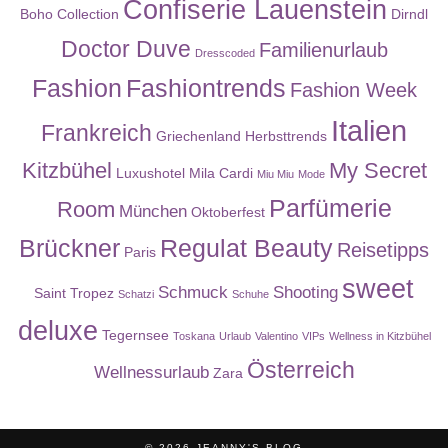
Confiserie Lauenstein
Boho Collection
Dirndl
Doctor Duve
Familienurlaub
Dresscoded
Fashion
Fashiontrends
Fashion Week
Italien
Frankreich
Griechenland
Herbsttrends
Kitzbühel
My Secret
Luxushotel
Mila Cardi
Miu Miu
Mode
Parfümerie
Room
München
Oktoberfest
Brückner
Regulat Beauty
Reisetipps
Paris
sweet
Schmuck
Shooting
Saint Tropez
Schatzi
Schuhe
deluxe
Tegernsee
Toskana
Urlaub
Valentino
VIPs
Wellness in Kitzbühel
Österreich
Wellnessurlaub
Zara
© 2026
JEANNY'S BLOG