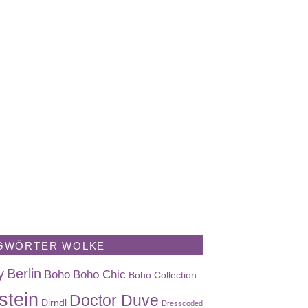
GWÖRTER WOLKE
y
Berlin
Boho
Boho Chic
Boho Collection
stein
Doctor Duve
Dirndl
Dresscoded