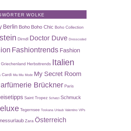
GWÖRTER WOLKE
y
Berlin
Boho
Boho Chic
Boho Collection
stein
Doctor Duve
Dirndl
Dresscoded
ion
Fashiontrends
Fashion
Italien
Griechenland
Herbsttrends
My Secret Room
a Cardi
Miu Miu
Mode
arfümerie Brückner
Paris
eisetipps
Schmuck
Saint Tropez
Schatzi
eluxe
Tegernsee
Toskana
Urlaub
Valentino
VIPs
Österreich
nessurlaub
Zara