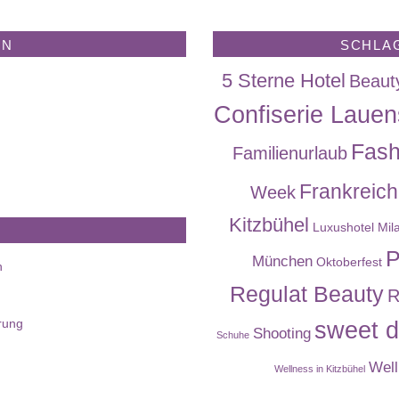
EN
SCHLA
5 Sterne Hotel
Beaut
Confiserie Lauen
Fash
Familienurlaub
Frankreich
Week
Kitzbühel
Luxushotel
Mil
P
München
Oktoberfest
n
Regulat Beauty
R
rung
sweet d
Shooting
Schuhe
Well
Wellness in Kitzbühel