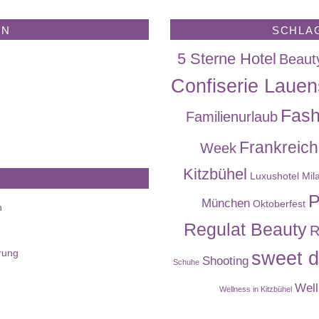
EN
SCHLA
5 Sterne Hotel
Beaut
Confiserie Lauen
Fash
Familienurlaub
Frankreich
Week
Kitzbühel
Luxushotel
Mil
P
München
Oktoberfest
n
Regulat Beauty
R
rung
sweet d
Shooting
Schuhe
Well
Wellness in Kitzbühel