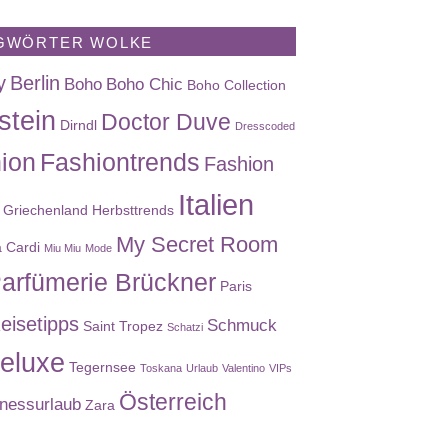
GWÖRTER WOLKE
y
Berlin
Boho
Boho Chic
Boho Collection
stein
Doctor Duve
Dirndl
Dresscoded
ion
Fashiontrends
Fashion
Italien
Griechenland
Herbsttrends
My Secret Room
a Cardi
Miu Miu
Mode
arfümerie Brückner
Paris
eisetipps
Schmuck
Saint Tropez
Schatzi
eluxe
Tegernsee
Toskana
Urlaub
Valentino
VIPs
Österreich
nessurlaub
Zara