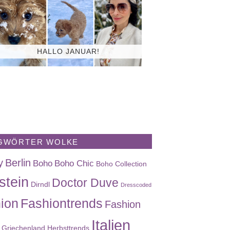
HALLO JANUAR!
GWÖRTER WOLKE
y
Berlin
Boho
Boho Chic
Boho Collection
stein
Doctor Duve
Dirndl
Dresscoded
ion
Fashiontrends
Fashion
Italien
Griechenland
Herbsttrends