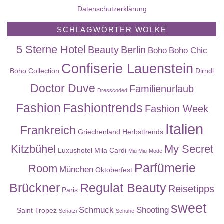
Datenschutzerklärung
SCHLAGWÖRTER WOLKE
5 Sterne Hotel
Beauty
Berlin
Boho
Boho Chic
Confiserie Lauenstein
Boho Collection
Dirndl
Doctor Duve
Familienurlaub
Dresscoded
Fashion
Fashiontrends
Fashion Week
Italien
Frankreich
Griechenland
Herbsttrends
Kitzbühel
My Secret
Luxushotel
Mila Cardi
Miu Miu
Mode
Parfümerie
Room
München
Oktoberfest
Brückner
Regulat Beauty
Reisetipps
Paris
sweet
Schmuck
Shooting
Saint Tropez
Schatzi
Schuhe