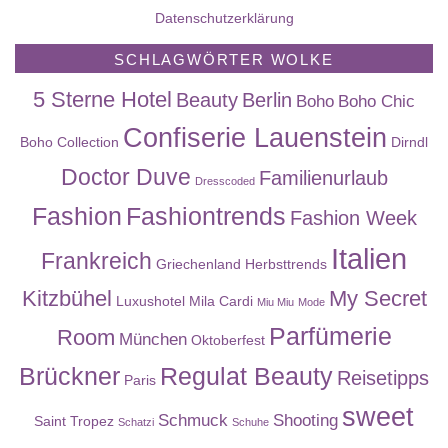
Datenschutzerklärung
SCHLAGWÖRTER WOLKE
5 Sterne Hotel
Beauty
Berlin
Boho
Boho Chic
Confiserie Lauenstein
Boho Collection
Dirndl
Doctor Duve
Familienurlaub
Dresscoded
Fashion
Fashiontrends
Fashion Week
Italien
Frankreich
Griechenland
Herbsttrends
Kitzbühel
My Secret
Luxushotel
Mila Cardi
Miu Miu
Mode
Parfümerie
Room
München
Oktoberfest
Brückner
Regulat Beauty
Reisetipps
Paris
sweet
Schmuck
Shooting
Saint Tropez
Schatzi
Schuhe