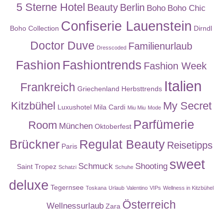
5 Sterne Hotel
Beauty
Berlin
Boho
Boho Chic
Confiserie Lauenstein
Boho Collection
Dirndl
Doctor Duve
Familienurlaub
Dresscoded
Fashion
Fashiontrends
Fashion Week
Italien
Frankreich
Griechenland
Herbsttrends
Kitzbühel
My Secret
Luxushotel
Mila Cardi
Miu Miu
Mode
Parfümerie
Room
München
Oktoberfest
Brückner
Regulat Beauty
Reisetipps
Paris
sweet
Schmuck
Shooting
Saint Tropez
Schatzi
Schuhe
deluxe
Tegernsee
Toskana
Urlaub
Valentino
VIPs
Wellness in Kitzbühel
Österreich
Wellnessurlaub
Zara