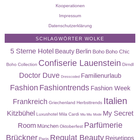
Kooperationen
Impressum
Datenschutzerklärung
SCHLAGWÖRTER WOLKE
5 Sterne Hotel
Beauty
Berlin
Boho
Boho Chic
Confiserie Lauenstein
Boho Collection
Dirndl
Doctor Duve
Familienurlaub
Dresscoded
Fashion
Fashiontrends
Fashion Week
Italien
Frankreich
Griechenland
Herbsttrends
Kitzbühel
My Secret
Luxushotel
Mila Cardi
Miu Miu
Mode
Parfümerie
Room
München
Oktoberfest
Brückner
Regulat Beauty
Reisetipps
Paris