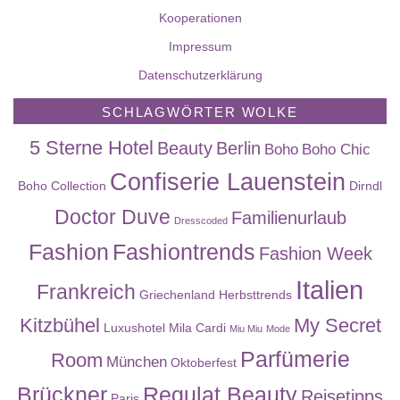
Kooperationen
Impressum
Datenschutzerklärung
SCHLAGWÖRTER WOLKE
5 Sterne Hotel
Beauty
Berlin
Boho
Boho Chic
Confiserie Lauenstein
Boho Collection
Dirndl
Doctor Duve
Familienurlaub
Dresscoded
Fashion
Fashiontrends
Fashion Week
Italien
Frankreich
Griechenland
Herbsttrends
Kitzbühel
My Secret
Luxushotel
Mila Cardi
Miu Miu
Mode
Parfümerie
Room
München
Oktoberfest
Brückner
Regulat Beauty
Reisetipps
Paris