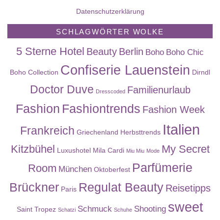
Datenschutzerklärung
SCHLAGWÖRTER WOLKE
5 Sterne Hotel
Beauty
Berlin
Boho
Boho Chic
Confiserie Lauenstein
Boho Collection
Dirndl
Doctor Duve
Familienurlaub
Dresscoded
Fashion
Fashiontrends
Fashion Week
Italien
Frankreich
Griechenland
Herbsttrends
Kitzbühel
My Secret
Luxushotel
Mila Cardi
Miu Miu
Mode
Parfümerie
Room
München
Oktoberfest
Brückner
Regulat Beauty
Reisetipps
Paris
sweet
Schmuck
Shooting
Saint Tropez
Schatzi
Schuhe