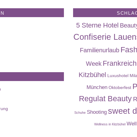
EN
SCHLA
5 Sterne Hotel
Beaut
Confiserie Lauen
Fash
Familienurlaub
Frankreich
Week
Kitzbühel
Luxushotel
Mil
P
München
Oktoberfest
n
Regulat Beauty
R
rung
sweet d
Shooting
Schuhe
Well
Wellness in Kitzbühel