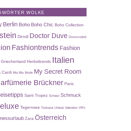
GWÖRTER WOLKE
y
Berlin
Boho
Boho Chic
Boho Collection
stein
Doctor Duve
Dirndl
Dresscoded
ion
Fashiontrends
Fashion
Italien
Griechenland
Herbsttrends
My Secret Room
a Cardi
Miu Miu
Mode
arfümerie Brückner
Paris
eisetipps
Schmuck
Saint Tropez
Schatzi
eluxe
Tegernsee
Toskana
Urlaub
Valentino
VIPs
Österreich
nessurlaub
Zara