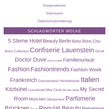
Kooperationen
Impressum
Datenschutzerklärung
SCHLAGWÖRTER WOLKE
5 Sterne Hotel
Beauty
Berlin
Boho
Boho Chic
Confiserie Lauenstein
Boho Collection
Dirndl
Doctor Duve
Familienurlaub
Dresscoded
Fashion
Fashiontrends
Fashion Week
Italien
Frankreich
Griechenland
Herbsttrends
Kitzbühel
My Secret
Luxushotel
Mila Cardi
Miu Miu
Mode
Parfümerie
Room
München
Oktoberfest
Brückner
Regulat Beauty
Reisetipps