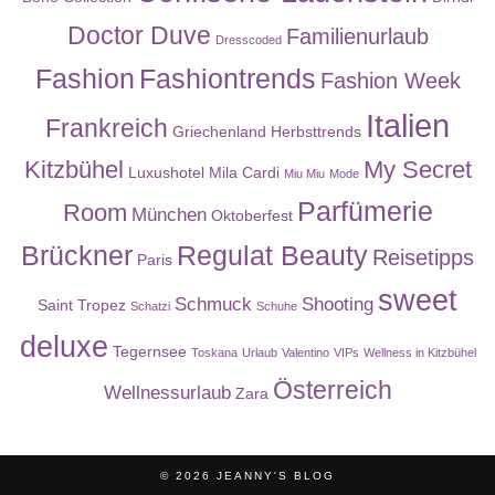
Doctor Duve
Familienurlaub
Dresscoded
Fashion
Fashiontrends
Fashion Week
Italien
Frankreich
Griechenland
Herbsttrends
Kitzbühel
My Secret
Luxushotel
Mila Cardi
Miu Miu
Mode
Parfümerie
Room
München
Oktoberfest
Brückner
Regulat Beauty
Reisetipps
Paris
sweet
Schmuck
Shooting
Saint Tropez
Schatzi
Schuhe
deluxe
Tegernsee
Toskana
Urlaub
Valentino
VIPs
Wellness in Kitzbühel
Österreich
Wellnessurlaub
Zara
© 2026
JEANNY'S BLOG