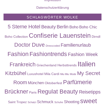
Datenschutzerklärung
SCHLAGWÖRTER WOLKE
5 Sterne Hotel
Beauty
Berlin
Boho
Boho Chic
Confiserie Lauenstein
Boho Collection
Dirndl
Doctor Duve
Familienurlaub
Dresscoded
Fashion
Fashiontrends
Fashion Week
Italien
Frankreich
Griechenland
Herbsttrends
Kitzbühel
My Secret
Luxushotel
Mila Cardi
Miu Miu
Mode
Parfümerie
Room
München
Oktoberfest
Brückner
Regulat Beauty
Reisetipps
Paris
sweet
Schmuck
Shooting
Saint Tropez
Schatzi
Schuhe