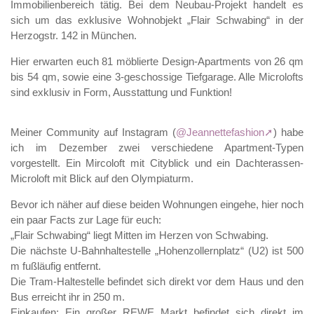
Immobilienbereich tätig. Bei dem Neubau-Projekt handelt es
sich um das exklusive Wohnobjekt „Flair Schwabing“ in der
Herzogstr. 142 in München.
Hier erwarten euch 81 möblierte Design-Apartments von 26 qm
bis 54 qm, sowie eine 3-geschossige Tiefgarage. Alle Microlofts
sind exklusiv in Form, Ausstattung und Funktion!
Meiner Community auf Instagram (
@Jeannettefashion
) habe
ich im Dezember zwei verschiedene Apartment-Typen
vorgestellt. Ein Mircoloft mit Cityblick und ein Dachterassen-
Microloft mit Blick auf den Olympiaturm.
Bevor ich näher auf diese beiden Wohnungen eingehe, hier noch
ein paar Facts zur Lage für euch:
„Flair Schwabing“ liegt Mitten im Herzen von Schwabing.
Die nächste U-Bahnhaltestelle „Hohenzollernplatz“ (U2) ist 500
m fußläufig entfernt.
Die Tram-Haltestelle befindet sich direkt vor dem Haus und den
Bus erreicht ihr in 250 m.
Einkaufen: Ein großer REWE Markt befindet sich direkt im