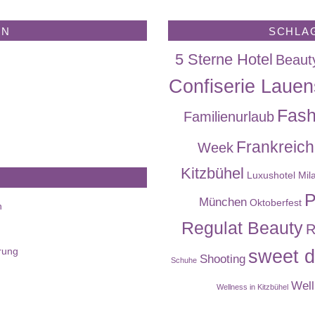
EN
SCHLA
5 Sterne Hotel
Beaut
Confiserie Lauen
Fash
Familienurlaub
Frankreich
Week
Kitzbühel
Luxushotel
Mil
P
München
Oktoberfest
n
Regulat Beauty
R
rung
sweet d
Shooting
Schuhe
Well
Wellness in Kitzbühel