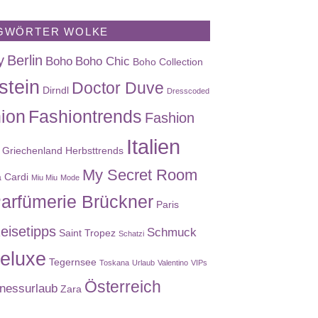
GWÖRTER WOLKE
y
Berlin
Boho
Boho Chic
Boho Collection
stein
Doctor Duve
Dirndl
Dresscoded
ion
Fashiontrends
Fashion
Italien
Griechenland
Herbsttrends
My Secret Room
a Cardi
Miu Miu
Mode
arfümerie Brückner
Paris
eisetipps
Schmuck
Saint Tropez
Schatzi
eluxe
Tegernsee
Toskana
Urlaub
Valentino
VIPs
Österreich
nessurlaub
Zara