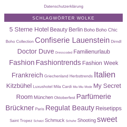
Datenschutzerklärung
SCHLAGWÖRTER WOLKE
5 Sterne Hotel
Beauty
Berlin
Boho
Boho Chic
Confiserie Lauenstein
Boho Collection
Dirndl
Doctor Duve
Familienurlaub
Dresscoded
Fashion
Fashiontrends
Fashion Week
Italien
Frankreich
Griechenland
Herbsttrends
Kitzbühel
My Secret
Luxushotel
Mila Cardi
Miu Miu
Mode
Parfümerie
Room
München
Oktoberfest
Brückner
Regulat Beauty
Reisetipps
Paris
sweet
Schmuck
Shooting
Saint Tropez
Schatzi
Schuhe