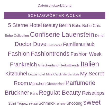
Datenschutzerklärung
SCHLAGWÖRTER WOLKE
5 Sterne Hotel
Beauty
Berlin
Boho
Boho Chic
Confiserie Lauenstein
Boho Collection
Dirndl
Doctor Duve
Familienurlaub
Dresscoded
Fashion
Fashiontrends
Fashion Week
Italien
Frankreich
Griechenland
Herbsttrends
Kitzbühel
My Secret
Luxushotel
Mila Cardi
Miu Miu
Mode
Parfümerie
Room
München
Oktoberfest
Brückner
Regulat Beauty
Reisetipps
Paris
sweet
Schmuck
Shooting
Saint Tropez
Schatzi
Schuhe