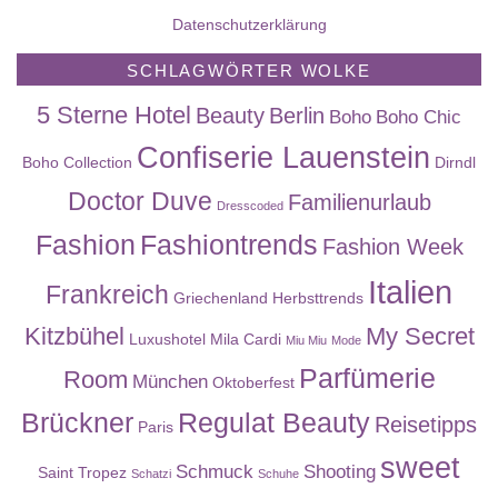
Datenschutzerklärung
SCHLAGWÖRTER WOLKE
5 Sterne Hotel
Beauty
Berlin
Boho
Boho Chic
Confiserie Lauenstein
Boho Collection
Dirndl
Doctor Duve
Familienurlaub
Dresscoded
Fashion
Fashiontrends
Fashion Week
Italien
Frankreich
Griechenland
Herbsttrends
Kitzbühel
My Secret
Luxushotel
Mila Cardi
Miu Miu
Mode
Parfümerie
Room
München
Oktoberfest
Brückner
Regulat Beauty
Reisetipps
Paris
sweet
Schmuck
Shooting
Saint Tropez
Schatzi
Schuhe