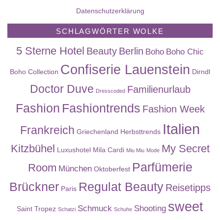
Datenschutzerklärung
SCHLAGWÖRTER WOLKE
5 Sterne Hotel
Beauty
Berlin
Boho
Boho Chic
Confiserie Lauenstein
Boho Collection
Dirndl
Doctor Duve
Familienurlaub
Dresscoded
Fashion
Fashiontrends
Fashion Week
Italien
Frankreich
Griechenland
Herbsttrends
Kitzbühel
My Secret
Luxushotel
Mila Cardi
Miu Miu
Mode
Parfümerie
Room
München
Oktoberfest
Brückner
Regulat Beauty
Reisetipps
Paris
sweet
Schmuck
Shooting
Saint Tropez
Schatzi
Schuhe