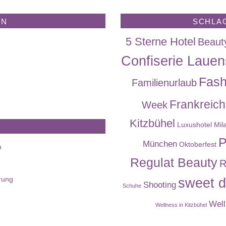
EN
SCHLA
5 Sterne Hotel
Beaut
Confiserie Lauen
Fash
Familienurlaub
Frankreich
Week
Kitzbühel
Luxushotel
Mil
P
München
Oktoberfest
n
Regulat Beauty
R
rung
sweet d
Shooting
Schuhe
Well
Wellness in Kitzbühel