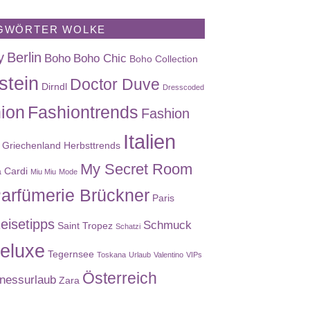
GWÖRTER WOLKE
y
Berlin
Boho
Boho Chic
Boho Collection
stein
Doctor Duve
Dirndl
Dresscoded
ion
Fashiontrends
Fashion
Italien
Griechenland
Herbsttrends
My Secret Room
a Cardi
Miu Miu
Mode
arfümerie Brückner
Paris
eisetipps
Schmuck
Saint Tropez
Schatzi
eluxe
Tegernsee
Toskana
Urlaub
Valentino
VIPs
Österreich
nessurlaub
Zara