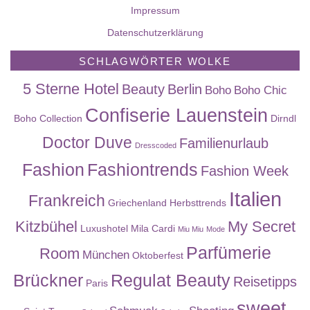
Impressum
Datenschutzerklärung
SCHLAGWÖRTER WOLKE
5 Sterne Hotel
Beauty
Berlin
Boho
Boho Chic
Confiserie Lauenstein
Boho Collection
Dirndl
Doctor Duve
Familienurlaub
Dresscoded
Fashion
Fashiontrends
Fashion Week
Italien
Frankreich
Griechenland
Herbsttrends
Kitzbühel
My Secret
Luxushotel
Mila Cardi
Miu Miu
Mode
Parfümerie
Room
München
Oktoberfest
Brückner
Regulat Beauty
Reisetipps
Paris
sweet