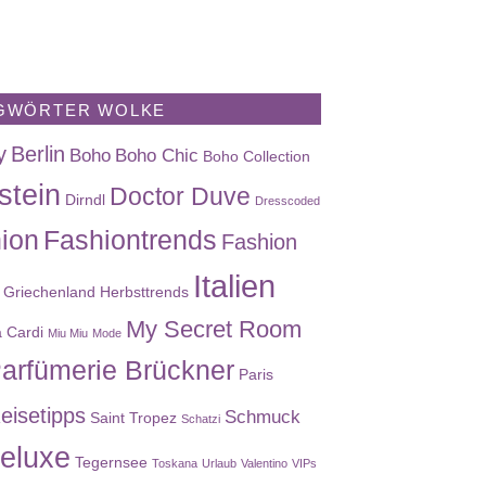
GWÖRTER WOLKE
y
Berlin
Boho
Boho Chic
Boho Collection
stein
Doctor Duve
Dirndl
Dresscoded
ion
Fashiontrends
Fashion
Italien
Griechenland
Herbsttrends
My Secret Room
a Cardi
Miu Miu
Mode
arfümerie Brückner
Paris
eisetipps
Schmuck
Saint Tropez
Schatzi
eluxe
Tegernsee
Toskana
Urlaub
Valentino
VIPs