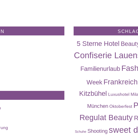
EN
SCHLA
5 Sterne Hotel
Beaut
Confiserie Lauen
Fash
Familienurlaub
Frankreich
Week
Kitzbühel
Luxushotel
Mil
P
München
Oktoberfest
n
Regulat Beauty
R
rung
sweet d
Shooting
Schuhe