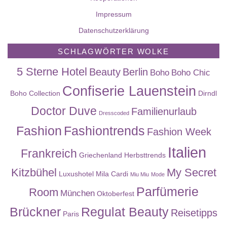
Impressum
Datenschutzerklärung
SCHLAGWÖRTER WOLKE
5 Sterne Hotel
Beauty
Berlin
Boho
Boho Chic
Confiserie Lauenstein
Boho Collection
Dirndl
Doctor Duve
Familienurlaub
Dresscoded
Fashion
Fashiontrends
Fashion Week
Italien
Frankreich
Griechenland
Herbsttrends
Kitzbühel
My Secret
Luxushotel
Mila Cardi
Miu Miu
Mode
Parfümerie
Room
München
Oktoberfest
Brückner
Regulat Beauty
Reisetipps
Paris