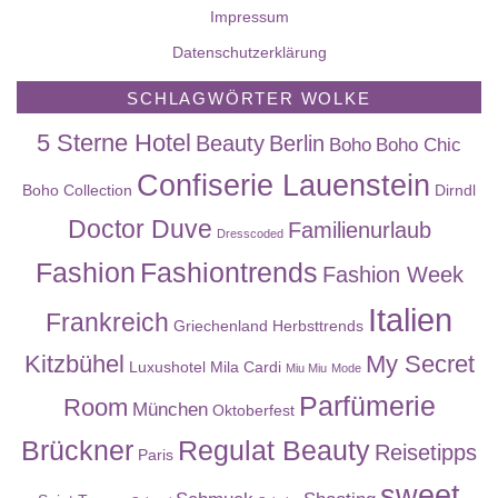
Impressum
Datenschutzerklärung
SCHLAGWÖRTER WOLKE
5 Sterne Hotel
Beauty
Berlin
Boho
Boho Chic
Confiserie Lauenstein
Boho Collection
Dirndl
Doctor Duve
Familienurlaub
Dresscoded
Fashion
Fashiontrends
Fashion Week
Italien
Frankreich
Griechenland
Herbsttrends
Kitzbühel
My Secret
Luxushotel
Mila Cardi
Miu Miu
Mode
Parfümerie
Room
München
Oktoberfest
Brückner
Regulat Beauty
Reisetipps
Paris
sweet