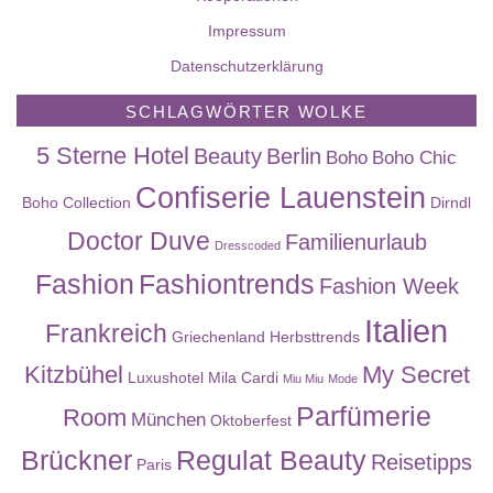
Impressum
Datenschutzerklärung
SCHLAGWÖRTER WOLKE
5 Sterne Hotel
Beauty
Berlin
Boho
Boho Chic
Confiserie Lauenstein
Boho Collection
Dirndl
Doctor Duve
Familienurlaub
Dresscoded
Fashion
Fashiontrends
Fashion Week
Italien
Frankreich
Griechenland
Herbsttrends
Kitzbühel
My Secret
Luxushotel
Mila Cardi
Miu Miu
Mode
Parfümerie
Room
München
Oktoberfest
Brückner
Regulat Beauty
Reisetipps
Paris