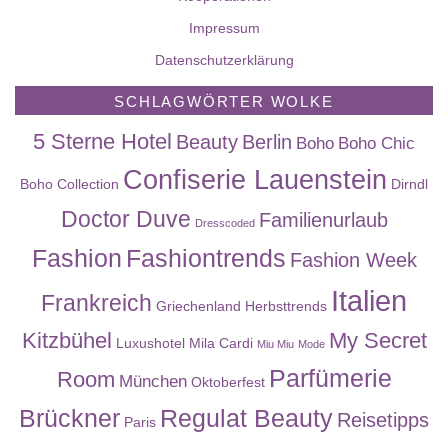
Impressum
Datenschutzerklärung
SCHLAGWÖRTER WOLKE
5 Sterne Hotel
Beauty
Berlin
Boho
Boho Chic
Confiserie Lauenstein
Boho Collection
Dirndl
Doctor Duve
Familienurlaub
Dresscoded
Fashion
Fashiontrends
Fashion Week
Italien
Frankreich
Griechenland
Herbsttrends
Kitzbühel
My Secret
Luxushotel
Mila Cardi
Miu Miu
Mode
Parfümerie
Room
München
Oktoberfest
Brückner
Regulat Beauty
Reisetipps
Paris