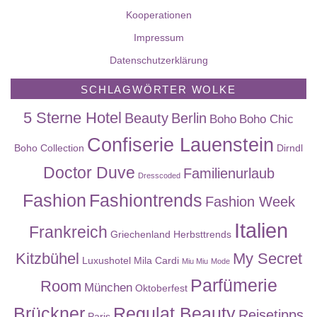
Kooperationen
Impressum
Datenschutzerklärung
SCHLAGWÖRTER WOLKE
5 Sterne Hotel
Beauty
Berlin
Boho
Boho Chic
Confiserie Lauenstein
Boho Collection
Dirndl
Doctor Duve
Familienurlaub
Dresscoded
Fashion
Fashiontrends
Fashion Week
Italien
Frankreich
Griechenland
Herbsttrends
Kitzbühel
My Secret
Luxushotel
Mila Cardi
Miu Miu
Mode
Parfümerie
Room
München
Oktoberfest
Brückner
Regulat Beauty
Reisetipps
Paris