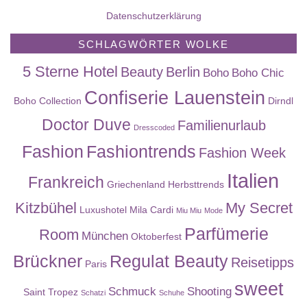
Datenschutzerklärung
SCHLAGWÖRTER WOLKE
5 Sterne Hotel
Beauty
Berlin
Boho
Boho Chic
Confiserie Lauenstein
Boho Collection
Dirndl
Doctor Duve
Familienurlaub
Dresscoded
Fashion
Fashiontrends
Fashion Week
Italien
Frankreich
Griechenland
Herbsttrends
Kitzbühel
My Secret
Luxushotel
Mila Cardi
Miu Miu
Mode
Parfümerie
Room
München
Oktoberfest
Brückner
Regulat Beauty
Reisetipps
Paris
sweet
Schmuck
Shooting
Saint Tropez
Schatzi
Schuhe