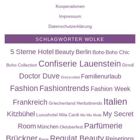
Kooperationen
Impressum
Datenschutzerklärung
SCHLAGWÖRTER WOLKE
5 Sterne Hotel
Beauty
Berlin
Boho
Boho Chic
Confiserie Lauenstein
Boho Collection
Dirndl
Doctor Duve
Familienurlaub
Dresscoded
Fashion
Fashiontrends
Fashion Week
Italien
Frankreich
Griechenland
Herbsttrends
Kitzbühel
My Secret
Luxushotel
Mila Cardi
Miu Miu
Mode
Parfümerie
Room
München
Oktoberfest
Brückner
Regulat Beauty
Reisetipps
Paris