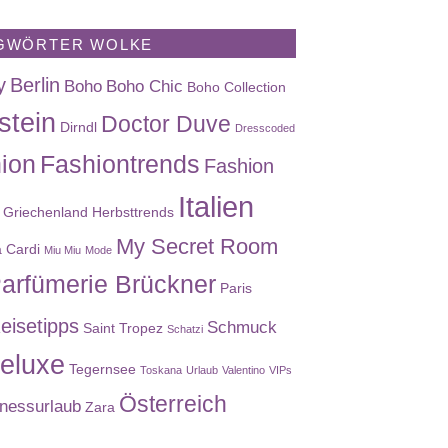
GWÖRTER WOLKE
y
Berlin
Boho
Boho Chic
Boho Collection
stein
Doctor Duve
Dirndl
Dresscoded
ion
Fashiontrends
Fashion
Italien
Griechenland
Herbsttrends
My Secret Room
a Cardi
Miu Miu
Mode
arfümerie Brückner
Paris
eisetipps
Schmuck
Saint Tropez
Schatzi
eluxe
Tegernsee
Toskana
Urlaub
Valentino
VIPs
Österreich
nessurlaub
Zara