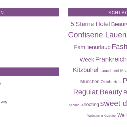
EN
SCHLA
5 Sterne Hotel
Beaut
Confiserie Lauen
Fash
Familienurlaub
Frankreich
Week
Kitzbühel
Luxushotel
Mil
P
München
Oktoberfest
n
Regulat Beauty
R
rung
sweet d
Shooting
Schuhe
Well
Wellness in Kitzbühel